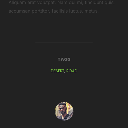
Aliquam erat volutpat. Nam dui mi, tincidunt quis,
accumsan porttitor, facilisis luctus, metus.
TAGS
DESERT
,
ROAD
POST AUTHOR